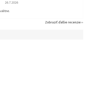
Hodnotenie obchodu je 5 z 5 hviezdičiek.
26.7.2026
valitne.
Zobraziť ďalšie recenzie