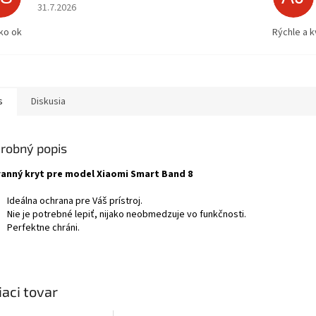
Hodnotenie obchodu je 5 z 5 hviezdičiek.
31.7.2026
ko ok
Rýchle a k
s
Diskusia
robný popis
anný kryt pre model Xiaomi Smart Band 8
Ideálna ochrana pre Váš prístroj.
Nie je potrebné lepiť, nijako neobmedzuje vo funkčnosti.
Perfektne chráni.
iaci tovar