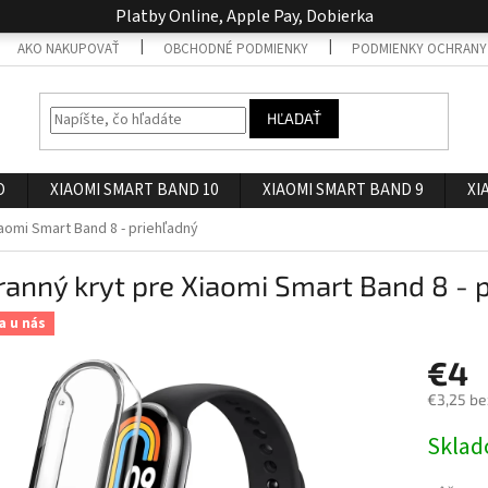
Platby Online, Apple Pay, Dobierka
AKO NAKUPOVAŤ
OBCHODNÉ PODMIENKY
PODMIENKY OCHRANY
HĽADAŤ
O
XIAOMI SMART BAND 10
XIAOMI SMART BAND 9
XI
aomi Smart Band 8 - priehľadný
anný kryt pre Xiaomi Smart Band 8 - 
a u nás
€4
€3,25 be
Jednotk
Skla
cena: