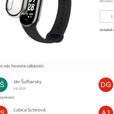
Môžeme d
Detailné 
Ján Šufliarsky
JŠ
DG
Hodnotenie obchodu je 5 z 5 hviezdičiek.
6.8.2026
spokojný.
Ľubica Schirová
ĽS
AJ