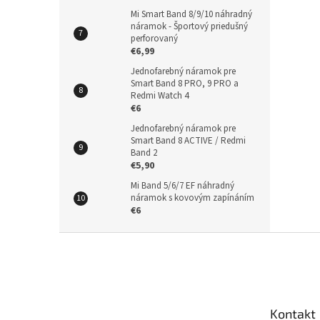
Mi Smart Band 8/9/10 náhradný
náramok - Športový priedušný
perforovaný
€6,99
Jednofarebný náramok pre
Smart Band 8 PRO, 9 PRO a
Redmi Watch 4
€6
Jednofarebný náramok pre
Smart Band 8 ACTIVE / Redmi
Band 2
€5,90
Mi Band 5/6/7 EF náhradný
náramok s kovovým zapínáním
€6
Z
á
p
ä
t
Kontakt
i