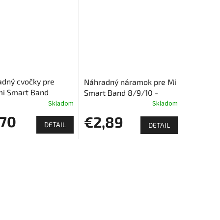
dný cvočky pre
Náhradný náramok pre Mi
mi Smart Band
Smart Band 8/9/10 -
Skladom
Jednofarebný
Skladom
,70
€2,89
DETAIL
DETAIL