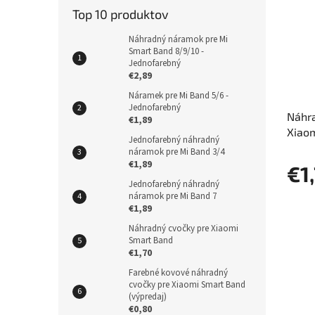
Top 10 produktov
Náhradný náramok pre Mi
Smart Band 8/9/10 -
Jednofarebný
€2,89
Náramek pre Mi Band 5/6 -
Jednofarebný
Náhra
€1,89
Xiao
Jednofarebný náhradný
náramok pre Mi Band 3/4
€1,89
€1
Jednofarebný náhradný
náramok pre Mi Band 7
€1,89
Náhradný cvočky pre Xiaomi
Smart Band
€1,70
Farebné kovové náhradný
cvočky pre Xiaomi Smart Band
(výpredaj)
€0,80