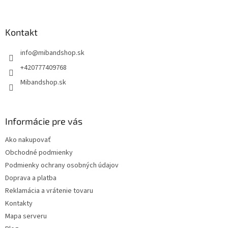
á
p
ä
Kontakt
t
info
@
mibandshop.sk
i
e
+420777409768
Mibandshop.sk
Informácie pre vás
Ako nakupovať
Obchodné podmienky
Podmienky ochrany osobných údajov
Doprava a platba
Reklamácia a vrátenie tovaru
Kontakty
Mapa serveru