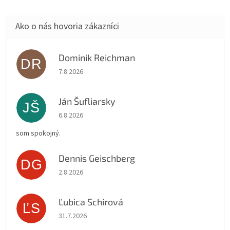
Dominik Reichman
DR
Hodnotenie obchodu je 5 z 5 hviezdičiek.
7.8.2026
Ján Šufliarsky
JŠ
Hodnotenie obchodu je 5 z 5 hviezdičiek.
6.8.2026
som spokojný.
Dennis Geischberg
DG
Hodnotenie obchodu je 5 z 5 hviezdičiek.
2.8.2026
Ľubica Schirová
ĽS
Hodnotenie obchodu je 5 z 5 hviezdičiek.
31.7.2026