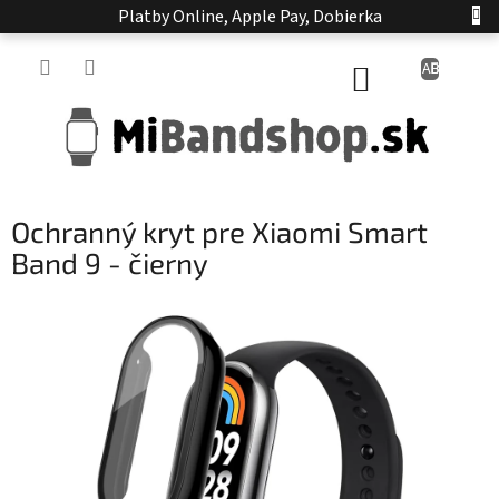
Prejsť
Platby Online, Apple Pay, Dobierka
na
obsah
NÁKUPNÝ
KOŠÍK
Ochranný kryt pre Xiaomi Smart
Band 9 - čierny