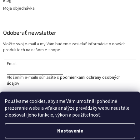
Blog
Moja objednávka
Odoberať newsletter
Vložte svoj e-mail a my Vám budeme zasielať informácie o nových
produktoch na našom e-shope.
Email
Vložením e-mailu súhlasíte s
podmienkami ochrany osobných
údajov
PRIHLÁSIŤ SA
Používame cookies, aby sme Vám umožnili pohodlné
prezeranie webu a vďaka analýze prevádzky webu neustále
zlepšovali jeho funkcie, výkon a použiteľnosť.
Nastavenie
Vytvoril Shoptet