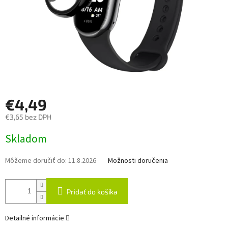
€4,49
€3,65 bez DPH
Jednotková
Skladom
cena:
Môžeme doručiť do:
11.8.2026
Možnosti doručenia
Pridať do košíka
Detailné informácie