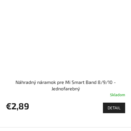
Náhradný náramok pre Mi Smart Band 8/9/10 -
Jednofarebný
Skladom
€2,89
DETAIL
Z