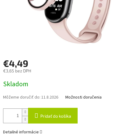
€4,49
€3,65 bez DPH
Jednotková
Skladom
cena:
Môžeme doručiť do:
11.8.2026
Možnosti doručenia
Pridať do košíka
Detailné informácie