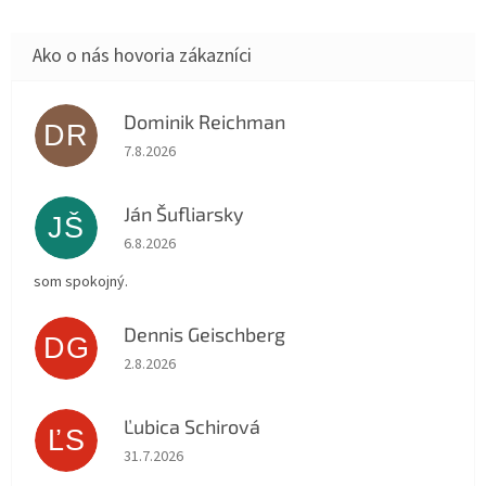
Dominik Reichman
DR
Hodnotenie obchodu je 5 z 5 hviezdičiek.
7.8.2026
Ján Šufliarsky
JŠ
Hodnotenie obchodu je 5 z 5 hviezdičiek.
6.8.2026
som spokojný.
Dennis Geischberg
DG
Hodnotenie obchodu je 5 z 5 hviezdičiek.
2.8.2026
Ľubica Schirová
ĽS
Hodnotenie obchodu je 5 z 5 hviezdičiek.
31.7.2026