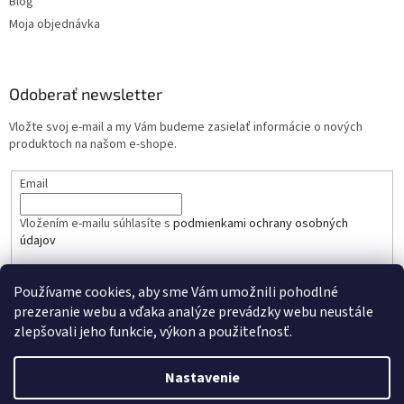
Blog
Moja objednávka
Odoberať newsletter
Vložte svoj e-mail a my Vám budeme zasielať informácie o nových
produktoch na našom e-shope.
Email
Vložením e-mailu súhlasíte s
podmienkami ochrany osobných
údajov
PRIHLÁSIŤ SA
Používame cookies, aby sme Vám umožnili pohodlné
prezeranie webu a vďaka analýze prevádzky webu neustále
zlepšovali jeho funkcie, výkon a použiteľnosť.
Nastavenie
Vytvoril Shoptet