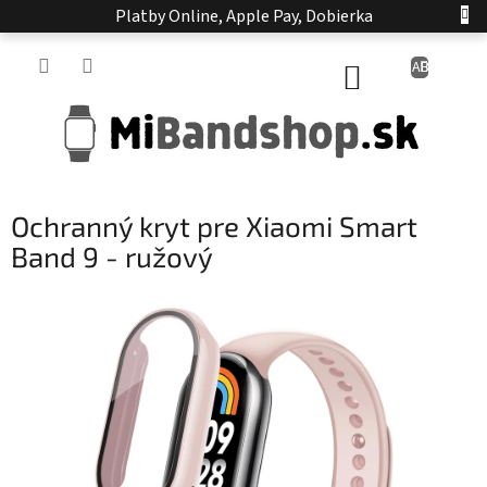
Prejsť
Platby Online, Apple Pay, Dobierka
na
obsah
NÁKUPNÝ
KOŠÍK
Ochranný kryt pre Xiaomi Smart
Band 9 - ružový