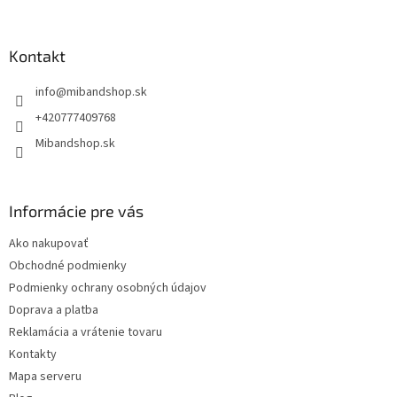
á
p
ä
Kontakt
t
info
@
mibandshop.sk
i
e
+420777409768
Mibandshop.sk
Informácie pre vás
Ako nakupovať
Obchodné podmienky
Podmienky ochrany osobných údajov
Doprava a platba
Reklamácia a vrátenie tovaru
Kontakty
Mapa serveru