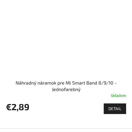
Náhradný náramok pre Mi Smart Band 8/9/10 -
Jednofarebný
Skladom
€2,89
DETAIL
Z