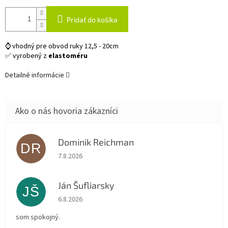
Pridať do košíka
⌚ vhodný pre obvod ruky 12,5 - 20cm
✅ vyrobený z
elastoméru
Detailné informácie
Dominik Reichman
DR
Hodnotenie obchodu je 5 z 5 hviezdičiek.
7.8.2026
Ján Šufliarsky
JŠ
Hodnotenie obchodu je 5 z 5 hviezdičiek.
6.8.2026
som spokojný.