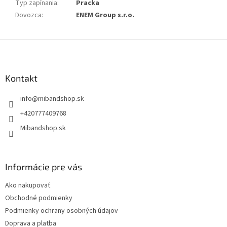
Typ zapínania
:
Pracka
Dovozca
:
ENEM Group s.r.o.
Z
á
p
ä
Kontakt
t
info
@
mibandshop.sk
i
e
+420777409768
Mibandshop.sk
Informácie pre vás
Ako nakupovať
Obchodné podmienky
Podmienky ochrany osobných údajov
Doprava a platba