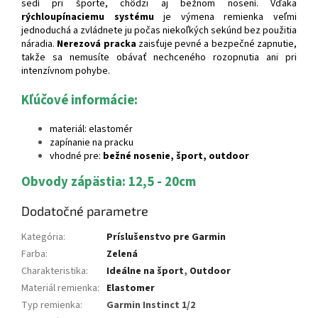
sedí pri športe, chôdzi aj bežnom nosení. Vďaka
rýchloupínaciemu systému
je výmena remienka veľmi
jednoduchá a zvládnete ju počas niekoľkých sekúnd bez použitia
náradia.
Nerezová pracka
zaisťuje pevné a bezpečné zapnutie,
takže sa nemusíte obávať nechceného rozopnutia ani pri
intenzívnom pohybe.
Kľúčové informácie:
materiál: elastomér
zapínanie na pracku
vhodné pre:
bežné nosenie, šport, outdoor
Obvody zápästia: 12,5 - 20cm
Dodatočné parametre
Kategória
:
Príslušenstvo pre Garmin
Farba
:
Zelená
Charakteristika
:
Ideálne na šport
,
Outdoor
Materiál remienka
:
Elastomer
Typ remienka
:
Garmin Instinct 1/2