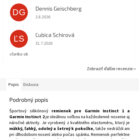
Dennis Geischberg
DG
Hodnotenie obchodu je 5 z 5 hviezdičiek.
2.8.2026
Ľubica Schirová
ĽS
Hodnotenie obchodu je 5 z 5 hviezdičiek.
31.7.2026
všetko ok
Zobraziť ďalšie recenzie
Popis
Diskusia
Podrobný popis
Športový silikónový
remienok pre Garmin Instinct 1 a
Garmin Instinct 2
je ideálnou voľbou na každodenné nosenie aj
náročné aktivity. Je vyrobený z kvalitného elastoméru, ktorý je
mäkký, ľahký, odolný a šetrný k pokožke
, takže nedráždi ani
pri dlhodobom nosení alebo počas spánku. Remienok perfektne