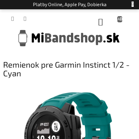
Prejsť
Platby Online, Apple Pay, Dobierka
na
obsah
NÁKUPNÝ
KOŠÍK
Remienok pre Garmin Instinct 1/2 -
Cyan