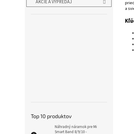
AKCIE A VÝPREDAJ
prie
a svi
Kľú
Top 10 produktov
Náhradný náramok pre Mi
Smart Band 8/9/10 -