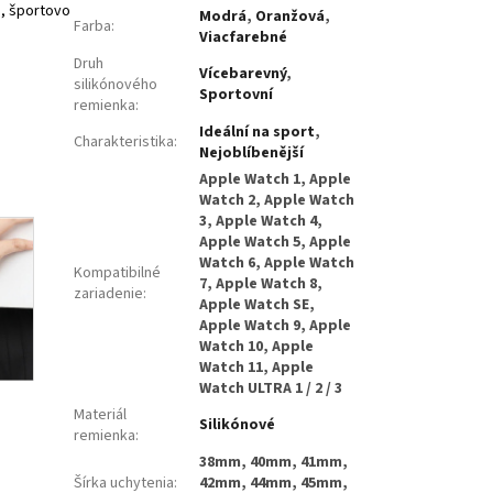
e, športovo
Modrá
,
Oranžová
,
Farba
:
Viacfarebné
Druh
Vícebarevný
,
silikónového
Sportovní
remienka
:
Ideální na sport
,
Charakteristika
:
Nejoblíbenější
Apple Watch 1, Apple
Watch 2, Apple Watch
3, Apple Watch 4,
Apple Watch 5, Apple
Watch 6, Apple Watch
Kompatibilné
7, Apple Watch 8,
zariadenie
:
Apple Watch SE,
Apple Watch 9, Apple
Watch 10, Apple
Watch 11, Apple
Watch ULTRA 1 / 2 / 3
Materiál
Silikónové
remienka
:
38mm, 40mm, 41mm,
Šírka uchytenia
:
42mm, 44mm, 45mm,