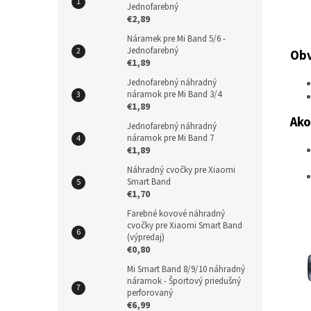
Jednofarebný
€2,89
Náramek pre Mi Band 5/6 -
Jednofarebný
Obv
€1,89
Jednofarebný náhradný
náramok pre Mi Band 3/4
€1,89
Ako
Jednofarebný náhradný
náramok pre Mi Band 7
€1,89
Náhradný cvočky pre Xiaomi
Smart Band
€1,70
Farebné kovové náhradný
cvočky pre Xiaomi Smart Band
(výpredaj)
€0,80
Mi Smart Band 8/9/10 náhradný
náramok - Športový priedušný
perforovaný
€6,99