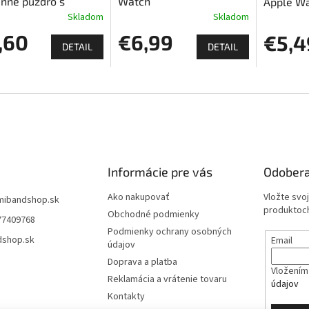
nné puzdro s
Watch
Apple W
eným sklom pre
Skladom
Skladom
e Watch
,60
€6,99
€5,4
DETAIL
DETAIL
Informácie pre vás
Odobera
Ako nakupovať
Vložte svo
mibandshop.sk
produktoch
Obchodné podmienky
77409768
Podmienky ochrany osobných
dshop.sk
Email
údajov
Doprava a platba
Vložením 
Reklamácia a vrátenie tovaru
údajov
Kontakty