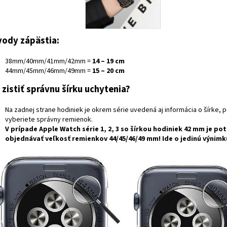
ody zápästia:
38mm/40mm/41mm/42mm =
14 – 19 cm
44mm/45mm/46mm/49mm =
15 – 20 cm
 zistiť správnu šírku uchytenia?
Na zadnej strane hodiniek je okrem série uvedená aj informácia o šírke, p
vyberiete správny remienok.
V prípade
Apple Watch série 1, 2, 3
so šírkou hodiniek
42 mm
je po
objednávať veľkosť remienkov
44/45/46/49 mm
! Ide o jedinú výnimk