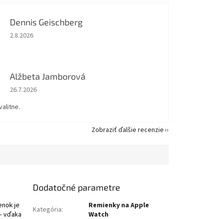
Dennis Geischberg
Hodnotenie obchodu je 5 z 5 hviezdičiek.
2.8.2026
Alžbeta Jamborová
Hodnotenie obchodu je 5 z 5 hviezdičiek.
26.7.2026
valitne.
Zobraziť ďalšie recenzie
Dodatočné parametre
enok je
Remienky na Apple
Kategória
:
 – vďaka
Watch