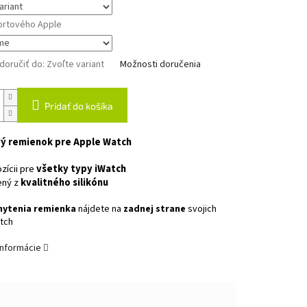
ortového Apple
oručiť do:
Zvoľte variant
Možnosti doručenia
Pridať do košíka
ý remienok pre Apple Watch
zícii pre
všetky typy iWatch
ený z
kvalitného silikónu
hytenia remienka
nájdete na
zadnej strane
svojich
tch
informácie