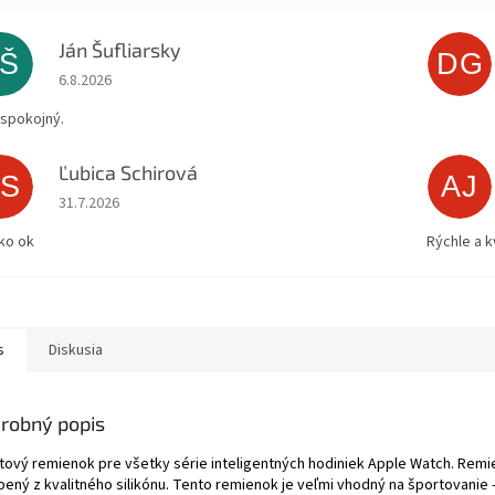
Ján Šufliarsky
JŠ
DG
Hodnotenie obchodu je 5 z 5 hviezdičiek.
6.8.2026
spokojný.
Ľubica Schirová
ĽS
AJ
Hodnotenie obchodu je 5 z 5 hviezdičiek.
31.7.2026
ko ok
Rýchle a k
s
Diskusia
robný popis
tový remienok pre všetky série inteligentných hodiniek Apple Watch. Remi
bený z kvalitného silikónu. Tento remienok je veľmi vhodný na športovanie