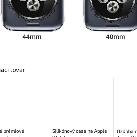
iaci tovar
é prémiové
Silikónový case na Apple
Ozdoba n