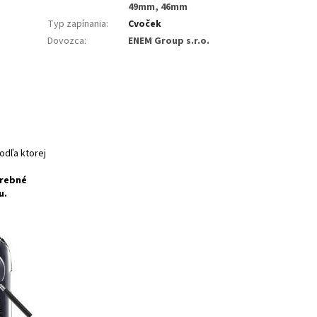
49mm, 46mm
Typ zapínania
:
Cvoček
Dovozca
:
ENEM Group s.r.o.
odľa ktorej
trebné
u.