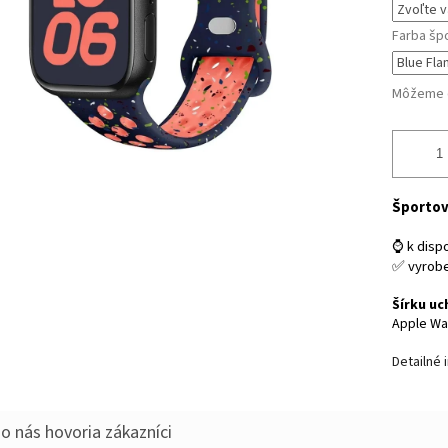
Farba šp
Môžeme d
Športov
⌚ k dispo
✅ vyrob
Šírku uc
Apple Wa
Detailné 