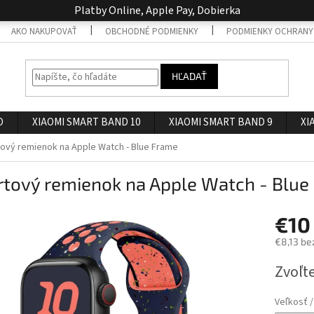
Platby Online, Apple Pay, Dobierka
AKO NAKUPOVAŤ
OBCHODNÉ PODMIENKY
PODMIENKY OCHRANY
HĽADAŤ
O
XIAOMI SMART BAND 10
XIAOMI SMART BAND 9
XI
ový remienok na Apple Watch - Blue Frame
rtový remienok na Apple Watch - Blue
€10
€8,13 be
Jednotk
Zvoľte
cena:
Veľkosť 