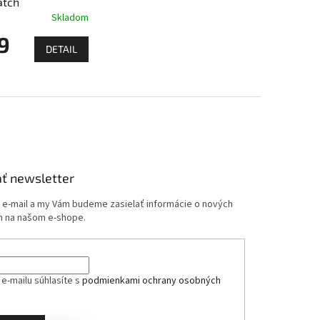
atch
Skladom
9
DETAIL
ť newsletter
j e-mail a my Vám budeme zasielať informácie o nových
 na našom e-shope.
e-mailu súhlasíte s
podmienkami ochrany osobných