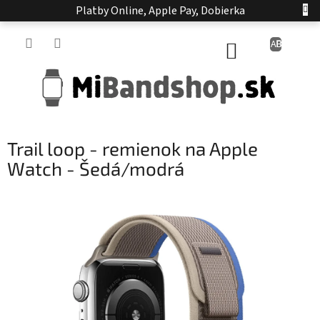
Prejsť
Platby Online, Apple Pay, Dobierka
na
obsah
NÁKUPNÝ
KOŠÍK
Trail loop - remienok na Apple
Watch - Šedá/modrá