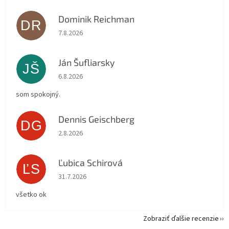
Dominik Reichman
DR
Hodnotenie obchodu je 5 z 5 hviezdičiek.
7.8.2026
Ján Šufliarsky
JŠ
Hodnotenie obchodu je 5 z 5 hviezdičiek.
6.8.2026
som spokojný.
Dennis Geischberg
DG
Hodnotenie obchodu je 5 z 5 hviezdičiek.
2.8.2026
Ľubica Schirová
ĽS
Hodnotenie obchodu je 5 z 5 hviezdičiek.
31.7.2026
všetko ok
Zobraziť ďalšie recenzie