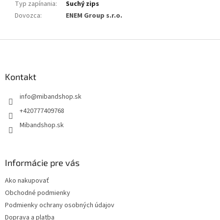
Typ zapínania
:
Suchý zips
Dovozca
:
ENEM Group s.r.o.
Z
á
p
ä
Kontakt
t
info
@
mibandshop.sk
i
e
+420777409768
Mibandshop.sk
Informácie pre vás
Ako nakupovať
Obchodné podmienky
Podmienky ochrany osobných údajov
Doprava a platba