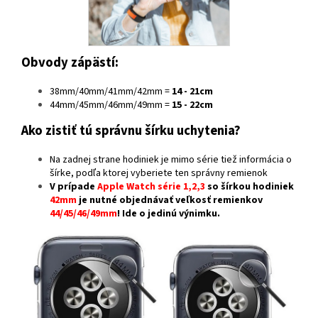
Obvody zápästí:
38mm/40mm/41mm/42mm =
14 - 21cm
44mm/45mm/46mm/49mm =
15 - 22cm
Ako zistiť tú správnu šírku uchytenia?
Na zadnej strane hodiniek je mimo série tiež informácia o
šírke, podľa ktorej vyberiete ten správny remienok
V prípade
Apple Watch série 1,2,3
so šírkou hodiniek
42mm
je nutné objednávať veľkosť remienkov
44/45/46/49mm
! Ide o jedinú výnimku.