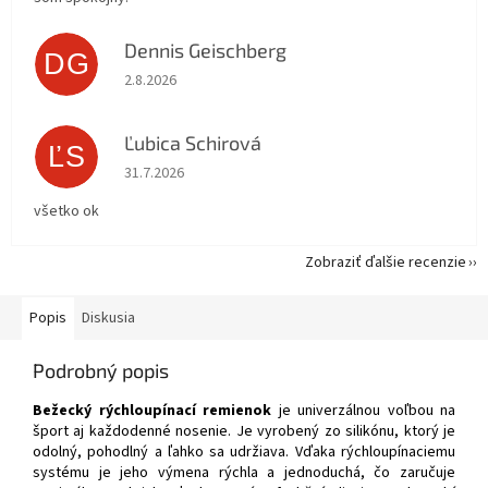
Dennis Geischberg
DG
Hodnotenie obchodu je 5 z 5 hviezdičiek.
2.8.2026
Ľubica Schirová
ĽS
Hodnotenie obchodu je 5 z 5 hviezdičiek.
31.7.2026
všetko ok
Zobraziť ďalšie recenzie
Popis
Diskusia
Podrobný popis
Bežecký rýchloupínací remienok
je univerzálnou voľbou na
šport aj každodenné nosenie. Je vyrobený zo silikónu, ktorý je
odolný, pohodlný a ľahko sa udržiava. Vďaka rýchloupínaciemu
systému je jeho výmena rýchla a jednoduchá, čo zaručuje