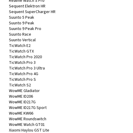
Realme Watch S Pro
Sequent Elektron HR
Sequent SuperCharger HR
Suunto 5 Peak
Suunto 9 Peak
Suunto 9 Peak Pro
Suunto Race
Suunto Vertical
TicWatch E2
TicWatch GTX
TicWatch Pro 2020
TicWatch Pro 3
TicWatch Pro 3 Ultra
TicWatch Pro 4G
TicWatch Pro S
TicWatch S2
WowME Gladiator
WowME ID206
WowME ID217G
WowME ID217G Sport
WowME KW66
WowME Roundswitch
WowME Watch GT01
Xiaomi Haylou GST Lite