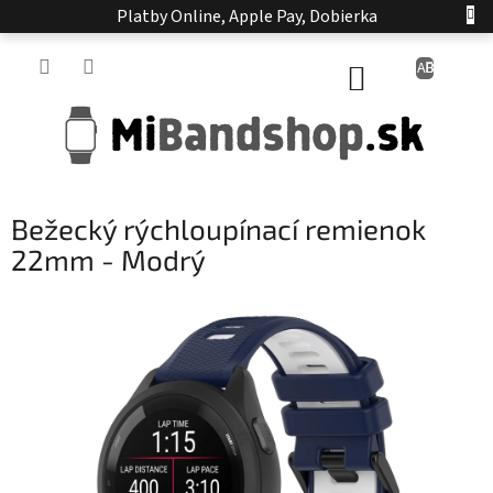
Prejsť
Platby Online, Apple Pay, Dobierka
na
obsah
NÁKUPNÝ
KOŠÍK
Bežecký rýchloupínací remienok
22mm - Modrý