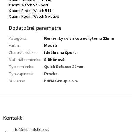
Xiaomi Watch S4 Sport
Xiaomi Redmi Watch 5 lite
Xiaomi Redmi Watch 5 Active
Dodatočné parametre
Kategória
:
Remienky so šírkou uchytenia 22mm
Farba
:
Modrá
Charakteristika
:
Ideálne na šport
Materiál remienka
:
Silikónové
Typ remienka
:
Quick Release 22mm
Typ zapínania
:
Pracka
Dovozca
:
ENEM Group s.r.o.
Z
á
p
ä
Kontakt
t
info
@
mibandshop.sk
i