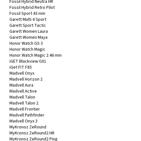
Fossil Hybrid Neutra HR
Fossil Hybrid Retro Pilot
Fossil Sport 43 mm
Garett Multi 4 Sport
Garett Sport Tactic
Garett Women Laura
Garett Women Maya
Honor Watch GS 3
Honor Watch Magic
Honor Watch Magic 2 46 mm
iGET Blackview GX1
iGet FIT F85
Madvell Onyx
Madvell Horizon 2
Madvell Aura
Madvell Active
Madvell Talon
Madvell Talon 2
Madvell Frontier
Madvell Pathfinder
Madvell Onyx 3
MyKronoz ZeRound
MyKronoz ZeRound2 HR
MyKronoz ZeRound2 Ping