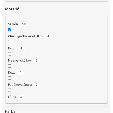
r
o
Materiál
d
u
k
Silikón
58
t
o
Chirurgická oceľ, Kov
4
v
Nylon
4
Magnetický kov
1
Koža
4
Padáková šnúra
1
Látka
1
Farba