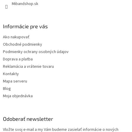
Mibandshop.sk
v
k
y
v
Informácie pre vás
ý
p
Ako nakupovať
i
s
Obchodné podmienky
u
Podmienky ochrany osobných údajov
Doprava a platba
Reklamácia a vrátenie tovaru
Kontakty
Mapa serveru
Blog
Moja objednávka
Odoberať newsletter
Vložte svoj e-mail a my Vám budeme zasielať informácie o nových