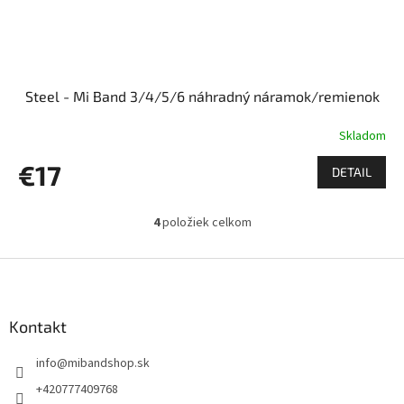
Steel - Mi Band 3/4/5/6 náhradný náramok/remienok
Skladom
€17
DETAIL
4
položiek celkom
O
v
l
Z
á
á
d
p
a
ä
Kontakt
c
t
i
info
@
mibandshop.sk
i
e
p
e
+420777409768
r