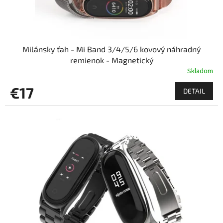
t
o
v
Milánsky ťah - Mi Band 3/4/5/6 kovový náhradný
remienok - Magnetický
Skladom
€17
DETAIL