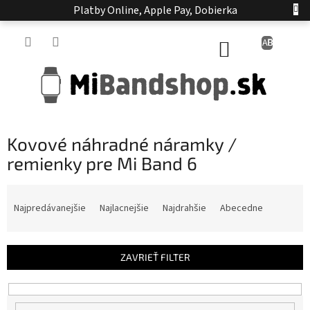
Prejsť
Platby Online, Apple Pay, Dobierka
na
obsah
NÁKUPNÝ
KOŠÍK
Kovové náhradné náramky /
remienky pre Mi Band 6
R
a
Najpredávanejšie
Najlacnejšie
Najdrahšie
Abecedne
d
e
n
ZAVRIEŤ FILTER
i
e
p