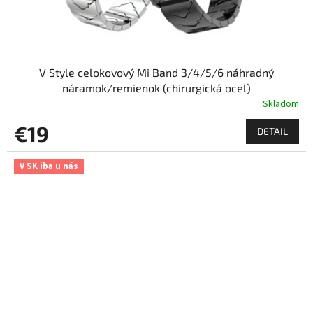
V Style celokovový Mi Band 3/4/5/6 náhradný
náramok/remienok (chirurgická ocel)
Skladom
€19
DETAIL
V SK iba u nás