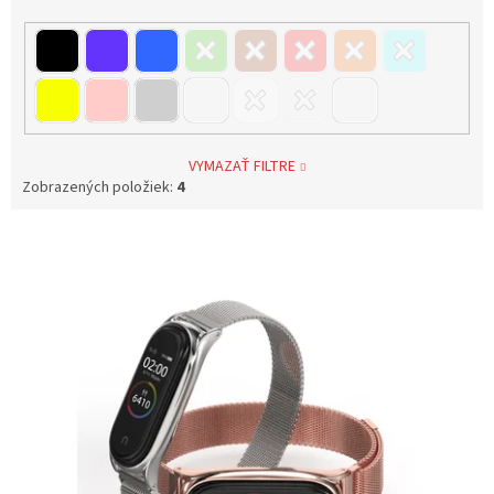
VYMAZAŤ FILTRE
Zobrazených položiek:
4
V
ý
p
i
s
p
r
o
d
u
k