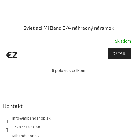
Svietiaci Mi Band 3/4 náhradný náramok
Skladom
€2
DETAIL
5
položiek celkom
O
v
l
Z
á
á
d
p
a
ä
Kontakt
c
t
i
info
@
mibandshop.sk
i
e
p
e
+420777409768
r
Mibandshop.sk
v