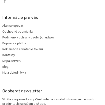
k
y
v
Informácie pre vás
ý
p
Ako nakupovať
i
s
Obchodné podmienky
u
Podmienky ochrany osobných údajov
Doprava a platba
Reklamácia a vrátenie tovaru
Kontakty
Mapa serveru
Blog
Moja objednávka
Odoberať newsletter
Vložte svoj e-mail a my Vám budeme zasielať informácie o nových
produktoch na našom e-shope.