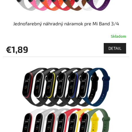
o
v
Jednofarebný náhradný náramok pre Mi Band 3/4
Skladom
€1,89
DETAIL