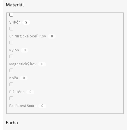
o
Materiál
d
u
k
Silikón
5
t
o
Chirurgická oceľ, Kov
0
v
Nylon
0
Magnetický kov
0
Koža
0
Bižutéria
0
Padáková šnúra
0
Farba