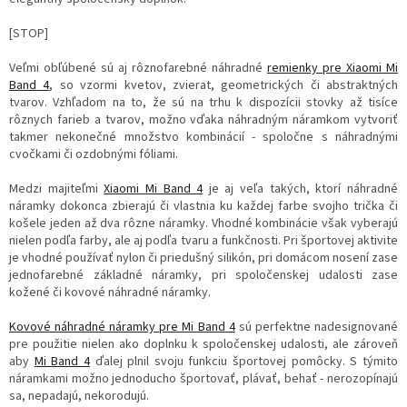
[STOP]
Veľmi obľúbené sú aj rôznofarebné náhradné
remienky pre Xiaomi Mi
Band 4
, so vzormi kvetov, zvierat, geometrických či abstraktných
tvarov. Vzhľadom na to, že sú na trhu k dispozícii stovky až tisíce
rôznych farieb a tvarov, možno vďaka náhradným náramkom vytvoriť
takmer nekonečné množstvo kombinácií - spoločne s náhradnými
cvočkami či ozdobnými fóliami.
Medzi majiteľmi
Xiaomi Mi Band 4
je aj veľa takých, ktorí náhradné
náramky dokonca zbierajú či vlastnia ku každej farbe svojho trička či
košele jeden až dva rôzne náramky. Vhodné kombinácie však vyberajú
nielen podľa farby, ale aj podľa tvaru a funkčnosti. Pri športovej aktivite
je vhodné používať nylon či priedušný silikón, pri domácom nosení zase
jednofarebné základné náramky, pri spoločenskej udalosti zase
kožené či kovové náhradné náramky.
Kovové náhradné náramky pre Mi Band 4
sú perfektne nadesignované
pre použitie nielen ako doplnku k spoločenskej udalosti, ale zároveň
aby ​​
Mi Band 4
ďalej plnil svoju funkciu športovej pomôcky. S týmito
náramkami možno jednoducho športovať, plávať, behať - nerozopínajú
sa, nepadajú, nekorodujú.