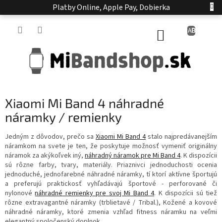
Prejsť
Platby Online, Apple Pay, Dobierka
na
obsah
NÁKUPNÝ
KOŠÍK
Xiaomi Mi Band 4 náhradné
náramky / remienky
Jedným z dôvodov, prečo sa
Xiaomi Mi Band 4
stalo najpredávanejším
náramkom na svete je ten, že poskytuje možnosť vymeniť originálny
náramok za akýkoľvek iný,
náhradný náramok pre Mi Band 4
. K dispozícii
sú rôzne farby, tvary, materiály. Priaznivci jednoduchosti ocenia
jednoduché, jednofarebné náhradné náramky, tí ktorí aktívne športujú
a preferujú praktickosť vyhľadávajú športové - perforované či
nylonové
náhradné remienky pre svoj Mi Band 4
. K dispozícii sú tiež
rôzne extravagantné náramky (trblietavé / Tribal.), Kožené a kovové
náhradné náramky, ktoré zmenia vzhľad fitness náramku na veľmi
elegantný spoločenský doplnok.