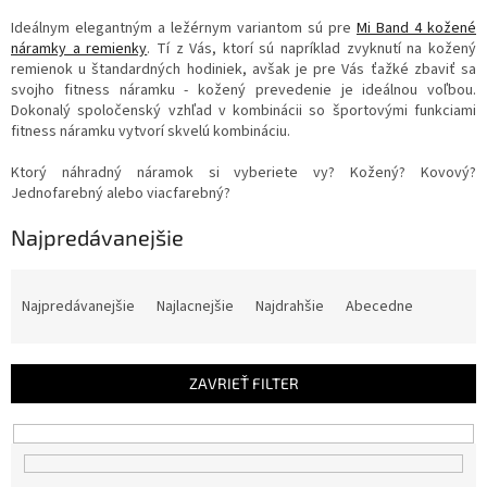
Ideálnym elegantným a ležérnym variantom sú pre
Mi Band 4 kožené
náramky a remienky
. Tí z Vás, ktorí sú napríklad zvyknutí na kožený
remienok u štandardných hodiniek, avšak je pre Vás ťažké zbaviť sa
svojho fitness náramku - kožený prevedenie je ideálnou voľbou.
Dokonalý spoločenský vzhľad v kombinácii so športovými funkciami
fitness náramku vytvorí skvelú kombináciu.
Ktorý náhradný náramok si vyberiete vy? Kožený? Kovový?
Jednofarebný alebo viacfarebný?
Najpredávanejšie
R
a
Najpredávanejšie
Najlacnejšie
Najdrahšie
Abecedne
d
e
n
ZAVRIEŤ FILTER
i
e
p
r