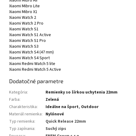
Xiaomi Mibro Air
Xiaomi Mibro Lite
Xiaomi Mibro X1
Xiaomi Watch 2
Xiaomi Watch 2 Pro
Xiaomi Watch S1
Xiaomi Watch S1 Active
Xiaomi Watch S1 Pro
Xiaomi Watch S3
Xiaomi Watch S4 (47 mm)
Xiaomi Watch S4 Sport
Xiaomi Redmi Watch 5 lite
Xiaomi Redmi Watch 5 Active
Dodatočné parametre
Kategória
:
Remienky so šírkou uchytenia 22mm
Farba
:
Zelená
Charakteristika
:
Ideálne na šport
,
Outdoor
Materiál remienka
:
Nylónové
Typ remienka
:
Quick Release 22mm
Typ zapínania
:
Suchý zips
Dovozca
:
ENEM Group s.r.o.