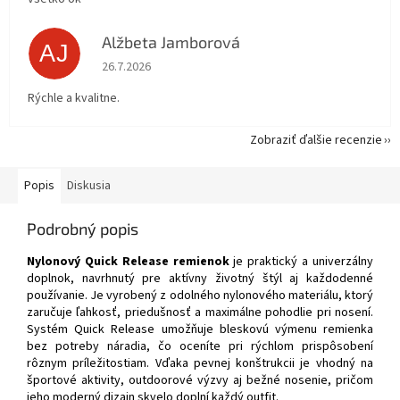
Alžbeta Jamborová
AJ
Hodnotenie obchodu je 5 z 5 hviezdičiek.
26.7.2026
Rýchle a kvalitne.
Zobraziť ďalšie recenzie
Popis
Diskusia
Podrobný popis
Nylonový Quick Release remienok
je praktický a univerzálny
doplnok, navrhnutý pre aktívny životný štýl aj každodenné
používanie. Je vyrobený z odolného nylonového materiálu, ktorý
zaručuje ľahkosť, priedušnosť a maximálne pohodlie pri nosení.
Systém Quick Release umožňuje bleskovú výmenu remienka
bez potreby náradia, čo oceníte pri rýchlom prispôsobení
rôznym príležitostiam. Vďaka pevnej konštrukcii je vhodný na
športové aktivity, outdoorové výzvy aj bežné nosenie, pričom
jeho moderný dizajn skvelo doplní každý outfit.