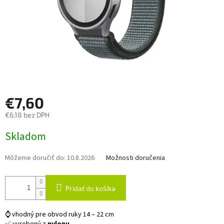
€7,60
€6,18 bez DPH
Jednotková
Skladom
cena:
Môžeme doručiť do:
10.8.2026
Možnosti doručenia
Pridať do košíka
⌚ vhodný pre obvod ruky 14 – 22 cm