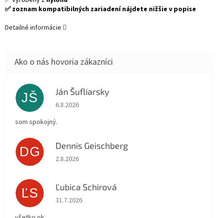
✅ vyrobený z
nylonu
✅ zoznam kompatibilných zariadení nájdete nižšie v popise
Detailné informácie
Ján Šufliarsky
JŠ
Hodnotenie obchodu je 5 z 5 hviezdičiek.
6.8.2026
som spokojný.
Dennis Geischberg
DG
Hodnotenie obchodu je 5 z 5 hviezdičiek.
2.8.2026
Ľubica Schirová
ĽS
Hodnotenie obchodu je 5 z 5 hviezdičiek.
31.7.2026
všetko ok