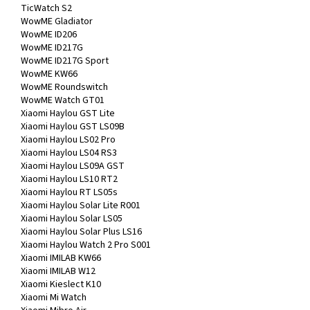
TicWatch S2
WowME Gladiator
WowME ID206
WowME ID217G
WowME ID217G Sport
WowME KW66
WowME Roundswitch
WowME Watch GT01
Xiaomi Haylou GST Lite
Xiaomi Haylou GST LS09B
Xiaomi Haylou LS02 Pro
Xiaomi Haylou LS04 RS3
Xiaomi Haylou LS09A GST
Xiaomi Haylou LS10 RT2
Xiaomi Haylou RT LS05s
Xiaomi Haylou Solar Lite R001
Xiaomi Haylou Solar LS05
Xiaomi Haylou Solar Plus LS16
Xiaomi Haylou Watch 2 Pro S001
Xiaomi IMILAB KW66
Xiaomi IMILAB W12
Xiaomi Kieslect K10
Xiaomi Mi Watch