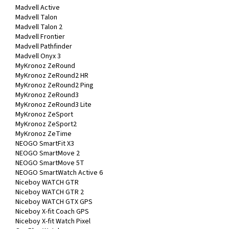
Madvell Active
Madvell Talon
Madvell Talon 2
Madvell Frontier
Madvell Pathfinder
Madvell Onyx 3
MyKronoz ZeRound
MyKronoz ZeRound2 HR
MyKronoz ZeRound2 Ping
MyKronoz ZeRound3
MyKronoz ZeRound3 Lite
MyKronoz ZeSport
MyKronoz ZeSport2
MyKronoz ZeTime
NEOGO SmartFit X3
NEOGO SmartMove 2
NEOGO SmartMove 5T
NEOGO SmartWatch Active 6
Niceboy WATCH GTR
Niceboy WATCH GTR 2
Niceboy WATCH GTX GPS
Niceboy X-fit Coach GPS
Niceboy X-fit Watch Pixel