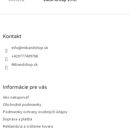
Z
á
p
ä
Kontakt
t
info
@
mibandshop.sk
i
e
+420777409768
Mibandshop.sk
Informácie pre vás
Ako nakupovať
Obchodné podmienky
Podmienky ochrany osobných údajov
Doprava a platba
Reklamácia a vrátenie tovaru