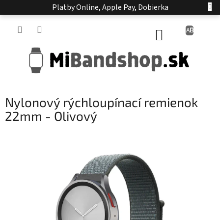
Prejsť
Platby Online, Apple Pay, Dobierka
na
obsah
NÁKUPNÝ
KOŠÍK
Nylonový rýchloupínací remienok
22mm - Olivový