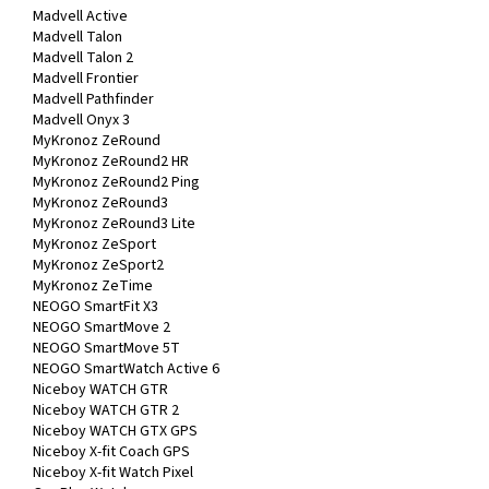
Madvell Active
Madvell Talon
Madvell Talon 2
Madvell Frontier
Madvell Pathfinder
Madvell Onyx 3
MyKronoz ZeRound
MyKronoz ZeRound2 HR
MyKronoz ZeRound2 Ping
MyKronoz ZeRound3
MyKronoz ZeRound3 Lite
MyKronoz ZeSport
MyKronoz ZeSport2
MyKronoz ZeTime
NEOGO SmartFit X3
NEOGO SmartMove 2
NEOGO SmartMove 5T
NEOGO SmartWatch Active 6
Niceboy WATCH GTR
Niceboy WATCH GTR 2
Niceboy WATCH GTX GPS
Niceboy X-fit Coach GPS
Niceboy X-fit Watch Pixel