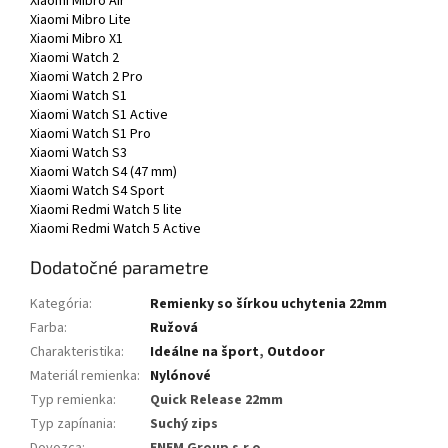
Xiaomi Mibro Air
Xiaomi Mibro Lite
Xiaomi Mibro X1
Xiaomi Watch 2
Xiaomi Watch 2 Pro
Xiaomi Watch S1
Xiaomi Watch S1 Active
Xiaomi Watch S1 Pro
Xiaomi Watch S3
Xiaomi Watch S4 (47 mm)
Xiaomi Watch S4 Sport
Xiaomi Redmi Watch 5 lite
Xiaomi Redmi Watch 5 Active
Dodatočné parametre
Kategória
:
Remienky so šírkou uchytenia 22mm
Farba
:
Ružová
Charakteristika
:
Ideálne na šport
,
Outdoor
Materiál remienka
:
Nylónové
Typ remienka
:
Quick Release 22mm
Typ zapínania
:
Suchý zips
Dovozca
:
ENEM Group s.r.o.