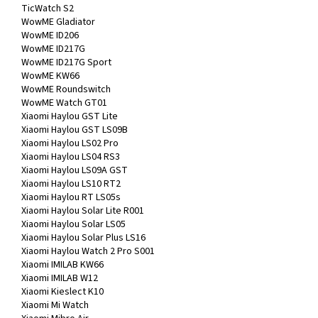
TicWatch S2
WowME Gladiator
WowME ID206
WowME ID217G
WowME ID217G Sport
WowME KW66
WowME Roundswitch
WowME Watch GT01
Xiaomi Haylou GST Lite
Xiaomi Haylou GST LS09B
Xiaomi Haylou LS02 Pro
Xiaomi Haylou LS04 RS3
Xiaomi Haylou LS09A GST
Xiaomi Haylou LS10 RT2
Xiaomi Haylou RT LS05s
Xiaomi Haylou Solar Lite R001
Xiaomi Haylou Solar LS05
Xiaomi Haylou Solar Plus LS16
Xiaomi Haylou Watch 2 Pro S001
Xiaomi IMILAB KW66
Xiaomi IMILAB W12
Xiaomi Kieslect K10
Xiaomi Mi Watch