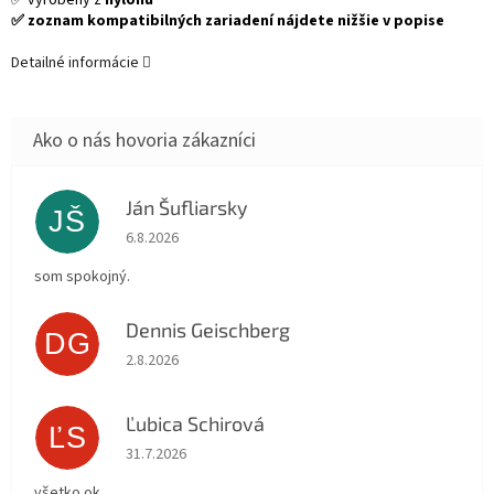
✅ vyrobený z
nylonu
✅ zoznam kompatibilných zariadení nájdete nižšie v popise
Detailné informácie
Ján Šufliarsky
JŠ
Hodnotenie obchodu je 5 z 5 hviezdičiek.
6.8.2026
som spokojný.
Dennis Geischberg
DG
Hodnotenie obchodu je 5 z 5 hviezdičiek.
2.8.2026
Ľubica Schirová
ĽS
Hodnotenie obchodu je 5 z 5 hviezdičiek.
31.7.2026
všetko ok