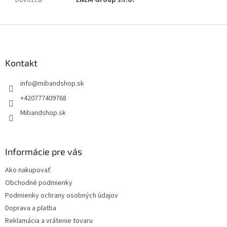
Z
á
p
ä
Kontakt
t
info
@
mibandshop.sk
i
e
+420777409768
Mibandshop.sk
Informácie pre vás
Ako nakupovať
Obchodné podmienky
Podmienky ochrany osobných údajov
Doprava a platba
Reklamácia a vrátenie tovaru