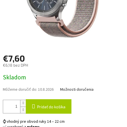
€7,60
€6,18 bez DPH
Jednotková
Skladom
cena:
Môžeme doručiť do:
10.8.2026
Možnosti doručenia
Pridať do košíka
⌚ vhodný pre obvod ruky 14 – 22 cm