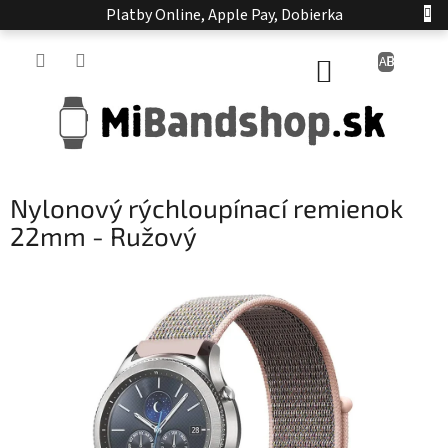
Prejsť
Platby Online, Apple Pay, Dobierka
na
obsah
NÁKUPNÝ
KOŠÍK
Nylonový rýchloupínací remienok
22mm - Ružový