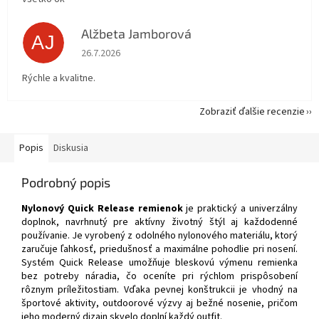
Alžbeta Jamborová
AJ
Hodnotenie obchodu je 5 z 5 hviezdičiek.
26.7.2026
Rýchle a kvalitne.
Zobraziť ďalšie recenzie
Popis
Diskusia
Podrobný popis
Nylonový Quick Release remienok
je praktický a univerzálny
doplnok, navrhnutý pre aktívny životný štýl aj každodenné
používanie. Je vyrobený z odolného nylonového materiálu, ktorý
zaručuje ľahkosť, priedušnosť a maximálne pohodlie pri nosení.
Systém Quick Release umožňuje bleskovú výmenu remienka
bez potreby náradia, čo oceníte pri rýchlom prispôsobení
rôznym príležitostiam. Vďaka pevnej konštrukcii je vhodný na
športové aktivity, outdoorové výzvy aj bežné nosenie, pričom
jeho moderný dizajn skvelo doplní každý outfit.