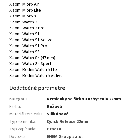
Xiaomi Mibro Air
Xiaomi Mibro Lite
Xiaomi Mibro X1
Xiaomi Watch 2
Xiaomi Watch 2 Pro
Xiaomi Watch S1
Xiaomi Watch S1 Active
Xiaomi Watch S1 Pro
Xiaomi Watch S3
Xiaomi Watch S4 (47 mm)
Xiaomi Watch S4 Sport
Xiaomi Redmi Watch 5 lite
Xiaomi Redmi Watch 5 Active
Dodatočné parametre
Kategória
:
Remienky so šírkou uchytenia 22mm
Farba
:
Ružová
Materiál remienka
:
Silikónové
Typ remienka
:
Quick Release 22mm
Typ zapínania
:
Pracka
Dovozca
:
ENEM Group s.r.o.