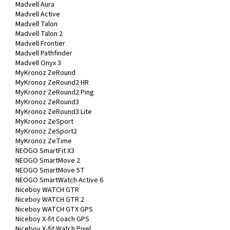
Madvell Aura
Madvell Active
Madvell Talon
Madvell Talon 2
Madvell Frontier
Madvell Pathfinder
Madvell Onyx 3
MyKronoz ZeRound
MyKronoz ZeRound2 HR
MyKronoz ZeRound2 Ping
MyKronoz ZeRound3
MyKronoz ZeRound3 Lite
MyKronoz ZeSport
MyKronoz ZeSport2
MyKronoz ZeTime
NEOGO SmartFit X3
NEOGO SmartMove 2
NEOGO SmartMove 5T
NEOGO SmartWatch Active 6
Niceboy WATCH GTR
Niceboy WATCH GTR 2
Niceboy WATCH GTX GPS
Niceboy X-fit Coach GPS
Niceboy X-fit Watch Pixel