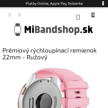
Prejsť
Platby Online, Apple Pay, Dobierka
na
obsah
NÁKUPNÝ
KOŠÍK
Prémiový rýchloupínací remienok
22mm - Ružový