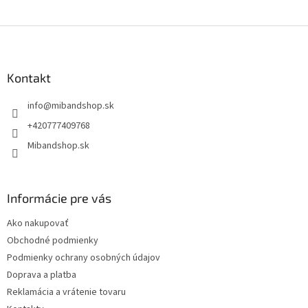
Z
á
p
ä
Kontakt
t
info
@
mibandshop.sk
i
e
+420777409768
Mibandshop.sk
Informácie pre vás
Ako nakupovať
Obchodné podmienky
Podmienky ochrany osobných údajov
Doprava a platba
Reklamácia a vrátenie tovaru