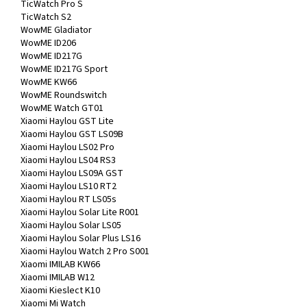
TicWatch Pro S
TicWatch S2
WowME Gladiator
WowME ID206
WowME ID217G
WowME ID217G Sport
WowME KW66
WowME Roundswitch
WowME Watch GT01
Xiaomi Haylou GST Lite
Xiaomi Haylou GST LS09B
Xiaomi Haylou LS02 Pro
Xiaomi Haylou LS04 RS3
Xiaomi Haylou LS09A GST
Xiaomi Haylou LS10 RT2
Xiaomi Haylou RT LS05s
Xiaomi Haylou Solar Lite R001
Xiaomi Haylou Solar LS05
Xiaomi Haylou Solar Plus LS16
Xiaomi Haylou Watch 2 Pro S001
Xiaomi IMILAB KW66
Xiaomi IMILAB W12
Xiaomi Kieslect K10
Xiaomi Mi Watch