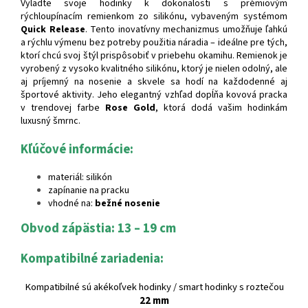
Vyladte svoje hodinky k dokonalosti s prémiovým
rýchloupínacím remienkom zo silikónu, vybaveným systémom
Quick Release
. Tento inovatívny mechanizmus umožňuje ľahkú
a rýchlu výmenu bez potreby použitia náradia – ideálne pre tých,
ktorí chcú svoj štýl prispôsobiť v priebehu okamihu. Remienok je
vyrobený z vysoko kvalitného silikónu, ktorý je nielen odolný, ale
aj príjemný na nosenie a skvele sa hodí na každodenné aj
športové aktivity. Jeho elegantný vzhľad dopĺňa kovová pracka
v trendovej farbe
Rose Gold
, ktorá dodá vašim hodinkám
luxusný šmrnc.
Kľúčové informácie:
materiál: silikón
zapínanie na pracku
vhodné na:
bežné nosenie
Obvod zápästia: 13 – 19 cm
Kompatibilné zariadenia:
Kompatibilné sú akékoľvek hodinky / smart hodinky s roztečou
22 mm