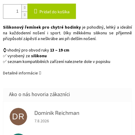
Pridať do košíka
Silikonový řemínek pro chytré hodinky
je pohodlný, lehký a ideální
na každodenní nošení i sport. Díky měkkému silikonu se příjemně
přizpůsobí zápěstí a neškrábe ani při delším nošení.
⌚ vhodný pro obvod ruky
13 – 19 cm
✅ vyrobený ze
silikonu
✅ seznam kompatibilních zařízení naleznete dole v popisku
Detailné informácie
Dominik Reichman
DR
Hodnotenie obchodu je 5 z 5 hviezdičiek.
7.8.2026