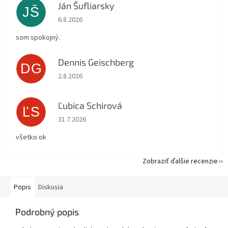
Ján Šufliarsky
JŠ
Hodnotenie obchodu je 5 z 5 hviezdičiek.
6.8.2026
som spokojný.
Dennis Geischberg
DG
Hodnotenie obchodu je 5 z 5 hviezdičiek.
2.8.2026
Ľubica Schirová
ĽS
Hodnotenie obchodu je 5 z 5 hviezdičiek.
31.7.2026
všetko ok
Zobraziť ďalšie recenzie
Popis
Diskusia
Podrobný popis