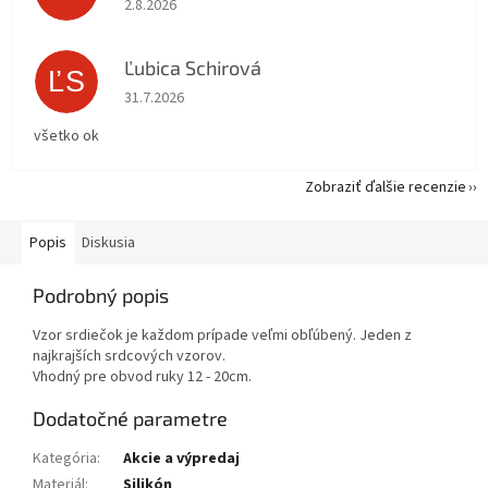
2.8.2026
Ľubica Schirová
ĽS
Hodnotenie obchodu je 5 z 5 hviezdičiek.
31.7.2026
všetko ok
Zobraziť ďalšie recenzie
Popis
Diskusia
Podrobný popis
Vzor srdiečok je každom prípade veľmi obľúbený. Jeden z
najkrajších srdcových vzorov.
Vhodný pre obvod ruky 12 - 20cm.
Dodatočné parametre
Kategória
:
Akcie a výpredaj
Materiál
:
Silikón