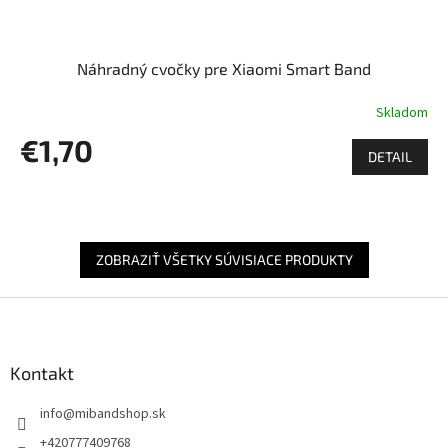
Náhradný cvočky pre Xiaomi Smart Band
Skladom
€1,70
DETAIL
ZOBRAZIŤ VŠETKY SÚVISIACE PRODUKTY
Z
á
p
ä
Kontakt
t
info
@
mibandshop.sk
i
e
+420777409768