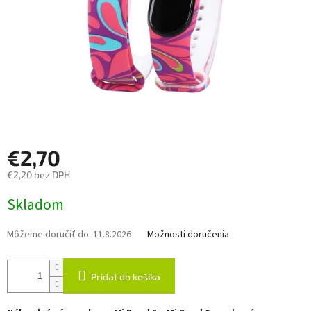
€2,70
€2,20 bez DPH
Jednotková
Skladom
cena:
Môžeme doručiť do:
11.8.2026
Možnosti doručenia
Pridať do košíka