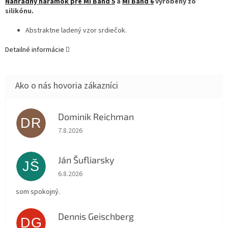
Náhradný náramok pre Mi Band 5
a
Mi Band 6
vyrobený zo
silikónu.
Abstraktne ladený vzor srdiečok.
Detailné informácie
Dominik Reichman
DR
Hodnotenie obchodu je 5 z 5 hviezdičiek.
7.8.2026
Ján Šufliarsky
JŠ
Hodnotenie obchodu je 5 z 5 hviezdičiek.
6.8.2026
som spokojný.
Dennis Geischberg
DG
Hodnotenie obchodu je 5 z 5 hviezdičiek.