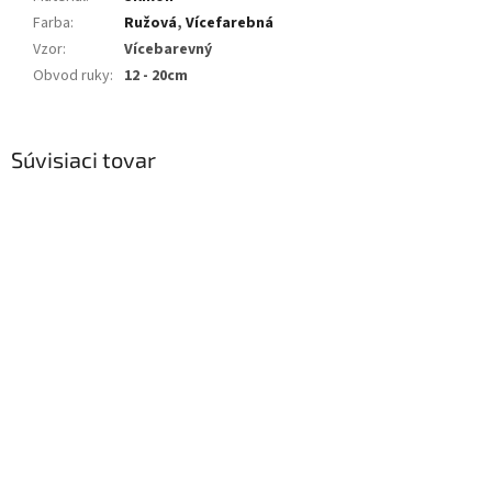
Farba
:
Ružová
,
Vícefarebná
Vzor
:
Vícebarevný
Obvod ruky
:
12 - 20cm
Súvisiaci tovar