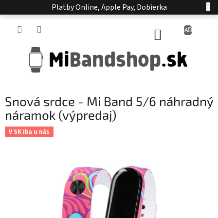
Prejsť
Platby Online, Apple Pay, Dobierka
na
obsah
NÁKUPNÝ
KOŠÍK
Snová srdce - Mi Band 5/6 náhradný
náramok (výpredaj)
V SK iba u nás