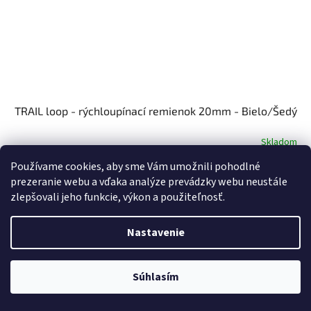
TRAIL loop - rýchloupínací remienok 20mm - Bielo/Šedý
Skladom
Používame cookies, aby sme Vám umožnili pohodlné
€10
Do košíka
prezeranie webu a vďaka analýze prevádzky webu neustále
zlepšovali jeho funkcie, výkon a použiteľnosť.
Nastavenie
Súhlasím