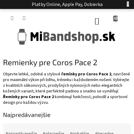
Prejsť
Platby Online, Apple Pay, Dobierka
na
obsah
NÁKUPNÝ
KOŠÍK
Remienky pre Coros Pace 2
Objevte lehké, odolné a stylové
řemínky pro Coros Pace 2
, navržené
pro maximální výkon při běhu, tréninku i každodenním nošení. Vybírejte
z kvalitních silikonových, prodyšných nylonových nebo elegantních
kožených variant, které perfektně padnou a snadno se vyměňují.
Řemínky pro Coros Pace 2
kombinují funkčnost, pohodlí a sportovní
design pro každou výzvu.
Najpredávanejšie
R
a
Najpredávanejšie
Najlacnejšie
Najdrahšie
Abecedne