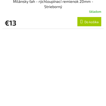
Milánsky ťah - rýchloupínací remienok 20mm -
Strieborný
Skladom
€13
Do košíka