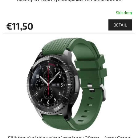
Skladom
€11,50
DETAIL
Silikónový rýchloupínací remienok 20mm - Army Green