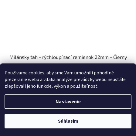
Milánsky ťah - rýchloupínací remienok 22mm - Čierny
Skladom
Používame cookies, aby sme Vám umožnili pohodlné
prezeranie webu a vďaka analýze prevádzky webu neustále
€13
Do košíka
zlepšovali jeho funkcie, výkon a použiteľnosť.
Nastavenie
Súhlasím