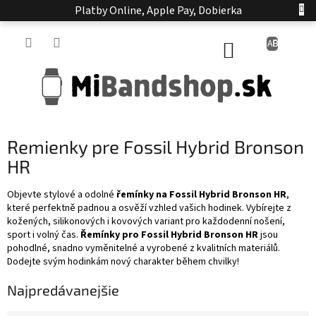
Prejsť
Platby Online, Apple Pay, Dobierka
na
obsah
NÁKUPNÝ
KOŠÍK
Remienky pre Fossil Hybrid Bronson
HR
Objevte stylové a odolné
řemínky na Fossil Hybrid Bronson HR
,
které perfektně padnou a osvěží vzhled vašich hodinek. Vybírejte z
kožených, silikonových i kovových variant pro každodenní nošení,
sport i volný čas.
Řemínky pro Fossil Hybrid Bronson HR
jsou
pohodlné, snadno vyměnitelné a vyrobené z kvalitních materiálů.
Dodejte svým hodinkám nový charakter během chvilky!
Najpredávanejšie