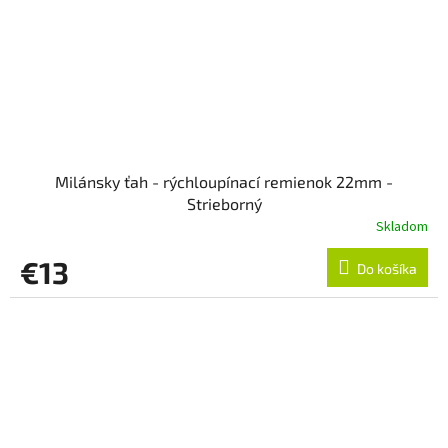
Milánsky ťah - rýchloupínací remienok 22mm -
Strieborný
Skladom
€13
Do košíka