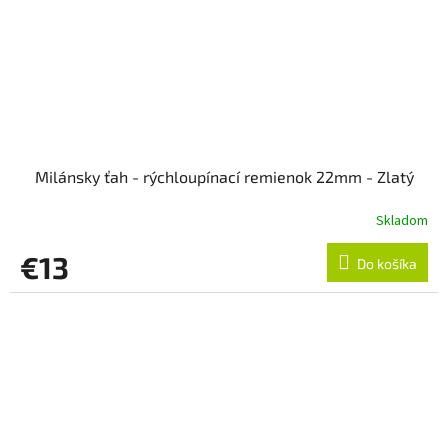
Milánsky ťah - rýchloupínací remienok 22mm - Zlatý
Skladom
€13
Do košíka