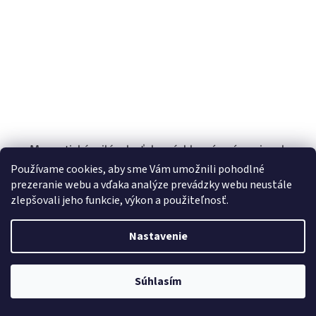
Magnetický milánsky ťah - rýchloupínací remienok
22mm - Modrý
Používame cookies, aby sme Vám umožnili pohodlné
Skladom
prezeranie webu a vďaka analýze prevádzky webu neustále
zlepšovali jeho funkcie, výkon a použiteľnosť.
€10
Do košíka
Nastavenie
Súhlasím