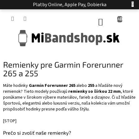
Prejsť
Platby Online, Apple Pay, Dobierka
na
obsah
NÁKUPNÝ
KOŠÍK
Remienky pre Garmin Forerunner
265 a 255
Máte hodinky
Garmin Forerunner 265
alebo
255
a hľadáte nový
remienok? Tieto modely používajú
remienky so šírkou 22 mm
, ktoré
ponúkame v širokom výbere materiálov, farieb a dizajnov. Či už hľadáte
športovú, elegantnú alebo luxusnú verziu, naša kolekcia vám umožní
prispôsobiť hodinky presne podľa vášho štýlu.
[STOP]
Prečo si zvoliť naše remienky?