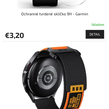
v
Ochranné tvrdené sklíčko 9H - Garmin
Skladom
€3,20
DETAIL