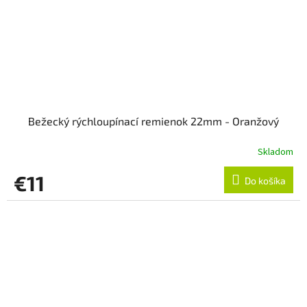
Bežecký rýchloupínací remienok 22mm - Oranžový
Skladom
€11
Do košíka