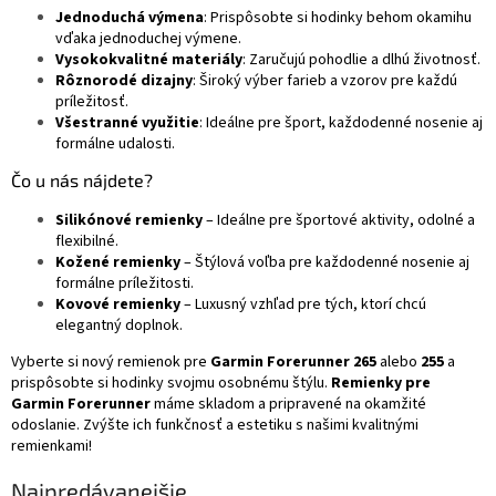
Jednoduchá výmena
: Prispôsobte si hodinky behom okamihu
vďaka jednoduchej výmene.
Vysokokvalitné materiály
: Zaručujú pohodlie a dlhú životnosť.
Rôznorodé dizajny
: Široký výber farieb a vzorov pre každú
príležitosť.
Všestranné využitie
: Ideálne pre šport, každodenné nosenie aj
formálne udalosti.
Čo u nás nájdete?
Silikónové remienky
– Ideálne pre športové aktivity, odolné a
flexibilné.
Kožené remienky
– Štýlová voľba pre každodenné nosenie aj
formálne príležitosti.
Kovové remienky
– Luxusný vzhľad pre tých, ktorí chcú
elegantný doplnok.
Vyberte si nový remienok pre
Garmin Forerunner 265
alebo
255
a
prispôsobte si hodinky svojmu osobnému štýlu.
Remienky pre
Garmin Forerunner
máme skladom a pripravené na okamžité
odoslanie. Zvýšte ich funkčnosť a estetiku s našimi kvalitnými
remienkami!
Najpredávanejšie