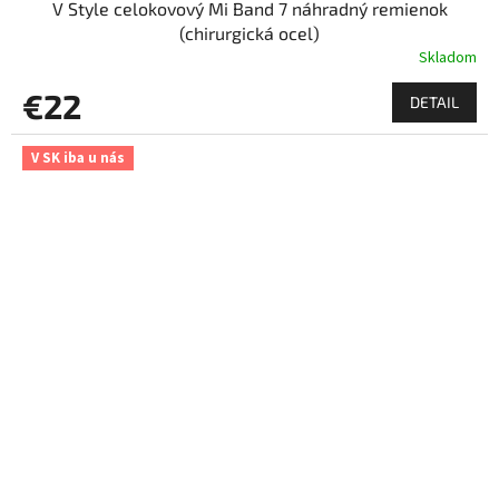
V Style celokovový Mi Band 7 náhradný remienok
(chirurgická ocel)
Skladom
€22
DETAIL
V SK iba u nás