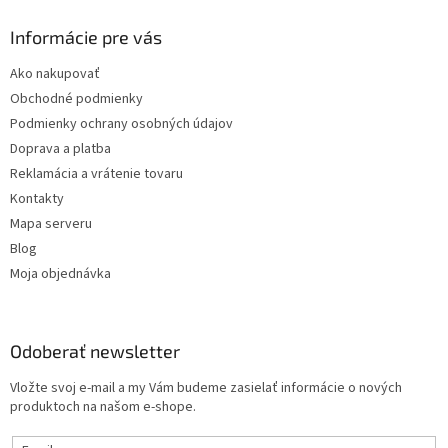
y
v
Informácie pre vás
ý
p
Ako nakupovať
i
s
Obchodné podmienky
u
Podmienky ochrany osobných údajov
Doprava a platba
Reklamácia a vrátenie tovaru
Kontakty
Mapa serveru
Blog
Moja objednávka
Odoberať newsletter
Vložte svoj e-mail a my Vám budeme zasielať informácie o nových
produktoch na našom e-shope.