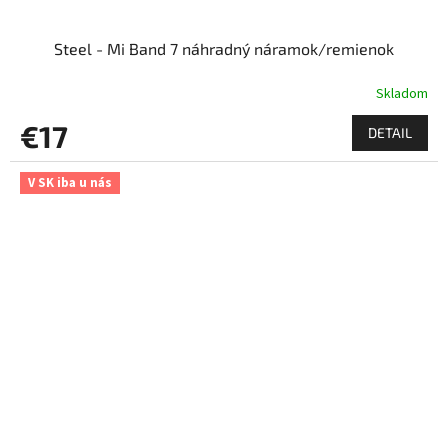
Steel - Mi Band 7 náhradný náramok/remienok
Skladom
€17
DETAIL
V SK iba u nás