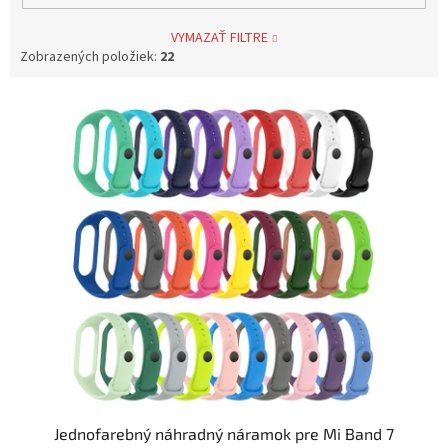
VYMAZAŤ FILTRE
Zobrazených položiek:
22
V
ý
p
i
s
p
r
o
d
u
k
t
o
v
Jednofarebný náhradný náramok pre Mi Band 7