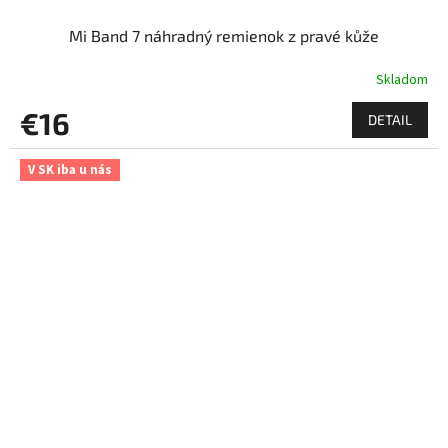
Mi Band 7 náhradný remienok z pravé kůže
Skladom
€16
DETAIL
V SK iba u nás