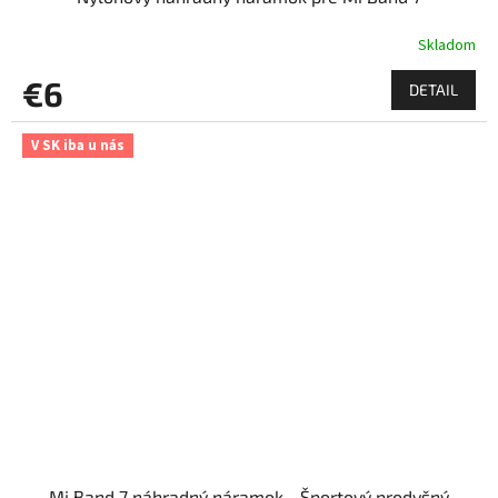
Skladom
€6
DETAIL
V SK iba u nás
Mi Band 7 náhradný náramok - Športový prodyšný