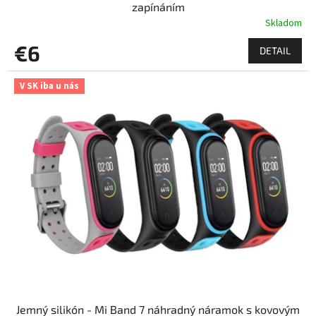
zapínáním
Skladom
€6
DETAIL
V SK iba u nás
Jemný silikón - Mi Band 7 náhradný náramok s kovovým