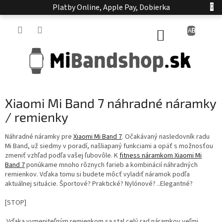
Prejsť
Platby Online, Apple Pay, Dobierka
na
obsah
NÁKUPNÝ
KOŠÍK
Xiaomi Mi Band 7 náhradné náramky
/ remienky
Náhradné náramky pre
Xiaomi Mi Band 7
. Očakávaný nasledovník radu
Mi Band, už siedmy v poradí, našliapaný funkciami a opäť s možnosťou
zmeniť vzhľad podľa vašej ľubovôle. K
fitness náramkom Xiaomi Mi
Band 7
ponúkame mnoho rôznych farieb a kombinácií náhradných
remienkov. Vďaka tomu si budete môcť vyladiť náramok podľa
aktuálnej situácie. Športové? Praktické? Nylónové? ..Elegantné?
[STOP]
Vďaka vymeniteľným remienkom sa stal celý rad náramkov veľmi