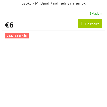
Lebky - Mi Band 7 náhradný náramok
Skladom
€6
Do košíka
V SK iba u nás