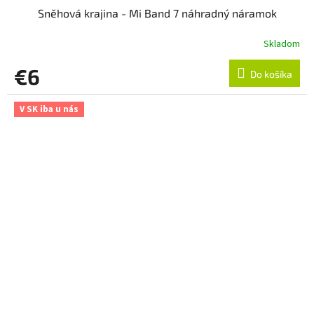
Sněhová krajina - Mi Band 7 náhradný náramok
Skladom
€6
Do košíka
V SK iba u nás