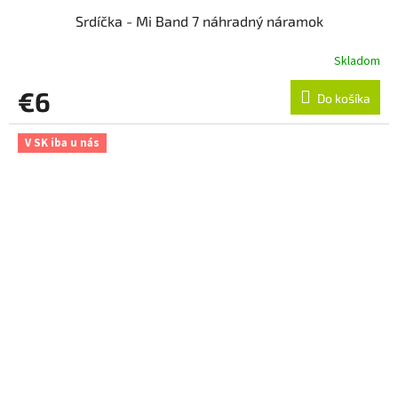
Srdíčka - Mi Band 7 náhradný náramok
Skladom
€6
Do košíka
V SK iba u nás