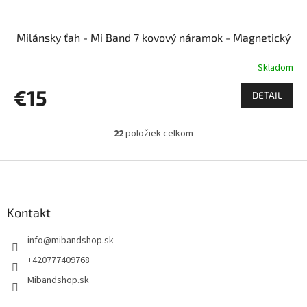
Milánsky ťah - Mi Band 7 kovový náramok - Magnetický
Skladom
€15
DETAIL
22
položiek celkom
O
v
l
Z
á
á
d
p
a
ä
Kontakt
c
t
i
info
@
mibandshop.sk
i
e
p
e
+420777409768
r
Mibandshop.sk
v
k