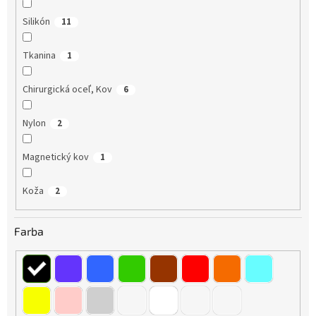
u
k
Silikón
11
t
o
Tkanina
1
v
Chirurgická oceľ, Kov
6
Nylon
2
Magnetický kov
1
Koža
2
Farba