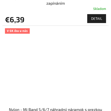
zapínáním
Skladom
€6,39
DETAIL
V SK iba u nás
Nylon - Mi Band 5/6/7 náhradný náramok s prezkou