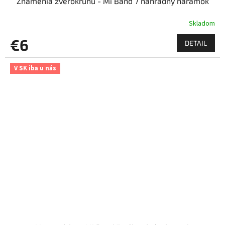
Znamenia zverokruhu - Mi Band 7 náhradný náramok
Skladom
€6
DETAIL
V SK iba u nás