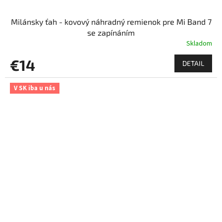
Milánsky ťah - kovový náhradný remienok pre Mi Band 7
se zapínáním
Skladom
€14
DETAIL
V SK iba u nás