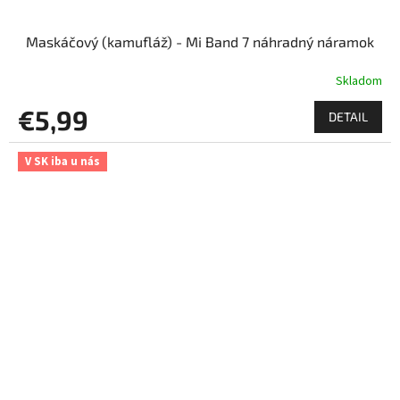
Maskáčový (kamufláž) - Mi Band 7 náhradný náramok
Skladom
€5,99
DETAIL
V SK iba u nás