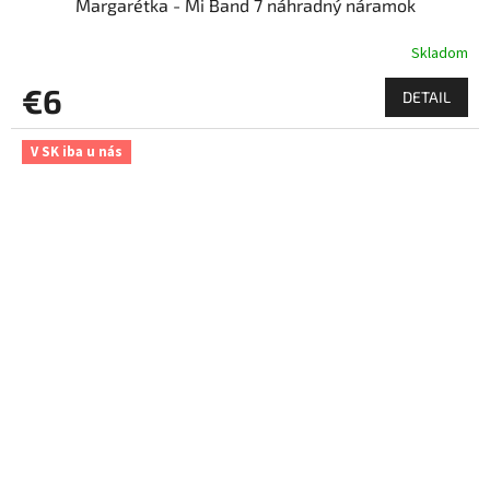
Margarétka - Mi Band 7 náhradný náramok
Skladom
€6
DETAIL
V SK iba u nás