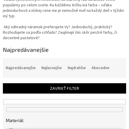
populárny po celom svete. Ku každému tričku iná farba – vďaka
jednoduchosti a nízkej cene nie je nemožné mať na každý deň v týždni
iný typ.
Aký náhradný náramok preferujete Vy? Jednoduchý, praktický?
Rozhodujete sa podľa vzhľadu? Zaujímajú Vás skôr pestré farby, či
decentné pastelové?
Najpredávanejšie
R
a
Najpredávanejšie
Najlacnejšie
Najdrahšie
Abecedne
d
e
n
ZAVRIEŤ FILTER
i
e
p
r
o
Materiál
d